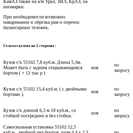
КамАЗ также на а/м Урал, ЗИЛ, КрАЗ, на
иномарки.
При необходимости возможно
наваривание и обрезка рам и перенос
балансирных тележек.
Сельхоз кузова на 2 стороны :
Кузов с/х 55102 7,8 куб.м. Длина 5,3м.
по
Может быть с задним открывающимся
нов
запросу
бортом ( + 12 тыс р )
Кузов с/х 55102 15,4 куб.м. ( с двойными
по
нов
бортами ).
запросу
Кузов с/х длиной 6,3 м 18 куб.м., со
по
нов
стойкой посередине и без стойки.
запросу
Самосвальная установка 55102 12,5
куб.м.. двойной ряд бортов, разм 4,4 х 2,3
по