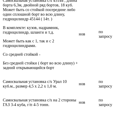
Самосвальная установка с/х 45144 , длина
борта 6,3м, двойной ряд бортов, 18 куб.
Может быть со стойкой посередине либо
один сплошной борт во всю длину,
гидроцилиндр 45144 ( 14т. )
В комплекте: кузов, надрамник,
по
гидроцилиндр, шланги и т.д.
нов
запросу
Может быть как с 1, так и с 2
гидроцилиндрами.
Со средней стойкой -
Без средней стойки ( борт во всю длину) +
задний открывающийся борт
Самосвальная установка с/х Урал 10
по
нов
куб.м., размер 4,5 х 2,2 х 1,0 м.
запросу
Самосвальная установка с/х на 2 стороны
по
нов
ГАЗ 3-4 куба, г/п 4-5 тонн.
запросу