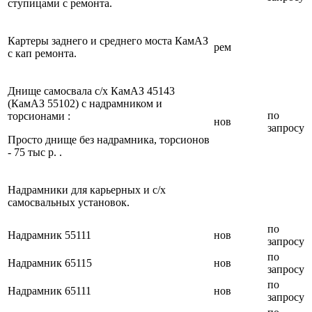
ступицами с ремонта.
Картеры заднего и среднего моста КамАЗ
рем
с кап ремонта.
Днище самосвала с/х КамАЗ 45143
(КамАЗ 55102) с надрамником и
по
торсионами :
нов
запросу
Просто днище без надрамника, торсионов
- 75 тыс р. .
Надрамники для карьерных и с/х
самосвальных установок.
по
Надрамник 55111
нов
запросу
по
Надрамник 65115
нов
запросу
по
Надрамник 65111
нов
запросу