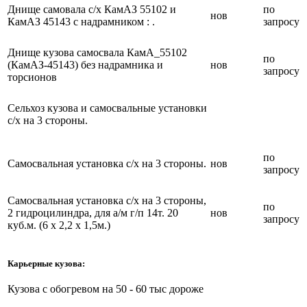
Днище самовала с/х КамАЗ 55102 и
по
нов
КамАЗ 45143 с надрамником : .
запросу
Днище кузова самосвала КамА_55102
по
(КамАЗ-45143) без надрамника и
нов
запросу
торсионов
Сельхоз кузова и самосвальные установки
с/х на 3 стороны.
по
Самосвальная установка с/х на 3 стороны.
нов
запросу
Самосвальная установка с/х на 3 стороны,
по
2 гидроцилиндра, для а/м г/п 14т. 20
нов
запросу
куб.м. (6 х 2,2 х 1,5м.)
Карьерные кузова:
Кузова с обогревом на 50 - 60 тыс дороже