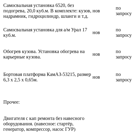
Самосвальная установка 6520, без
по
подогрева, 20,0 куб.м. В комплекте: кузов,
нов
запросу
надрамник, гидроцилиндр, шланги и т.д.
Самосвальная установка для а/м Урал 17
по
нов
куб.м.
запросу
Обогрев кузова. Установка обогрева на
по
нов
карьерные кузова.
запросу
Бортовая платформа КамАЗ-53215, размер
по
нов
6,3 х 2,5 х 0,65м.
запросу
Прочее:
Двигателя с кап ремонта без навесного
оборудования. (навесное: стартёр,
генератор, компрессор, насос ГУР)